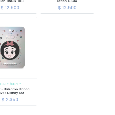
tion TINKER-BELL
Lotion ALICIA
$
12.500
$
12.500
DISNEY
/DISNEY
Y - Bálsamo Blanca
eves Disney 100
$
2.350