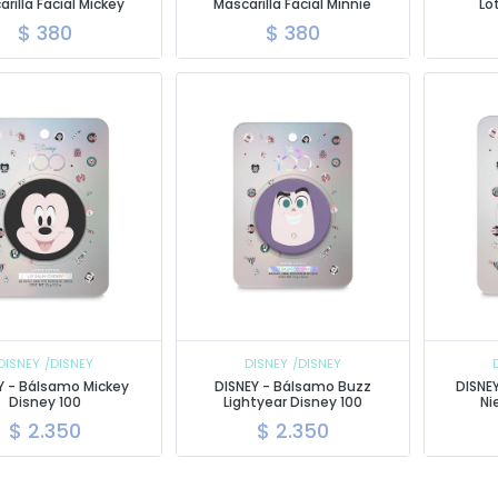
rilla Facial Mickey
Mascarilla Facial Minnie
Lo
$
380
$
380
DISNEY
/DISNEY
DISNEY
/DISNEY
Y - Bálsamo Mickey
DISNEY - Bálsamo Buzz
DISNE
Disney 100
Lightyear Disney 100
Ni
$
2.350
$
2.350