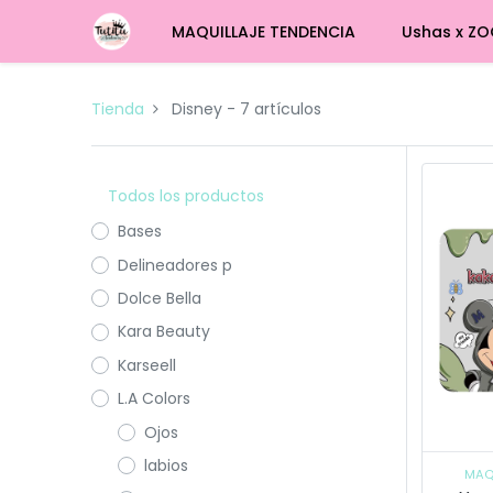
MAQUILLAJE TENDENCIA
Ushas x ZO
Tienda
Disney
- 7 artículos
Todos los productos
Bases
Delineadores p
Dolce Bella
Kara Beauty
Karseell
L.A Colors
Ojos
labios
MAQ