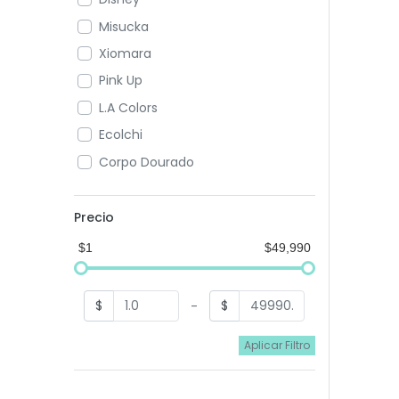
Misucka
Xiomara
Pink Up
L.A Colors
Ecolchi
Corpo Dourado
SAS
Bubbaluu
Precio
$1
$49,990
$
$
-
Aplicar Filtro