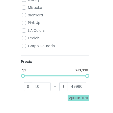
Misucka
Xiomara
Pink Up
L.A Colors
Ecolchi
Corpo Dourado
SAS
Bubbaluu
Precio
$1
$49,990
$
$
-
Aplicar Filtro