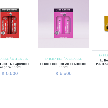
LA BEL
LA LISS
/LA BELLA LISS
LA BELLA LISS
/LA BELLA LISS
La Be
a Liss - Kit Operacao
La Bella Liss - Kit Acido Glicolico
PENTEA
Resgate 600ml
600ml
$
5.500
$
5.500