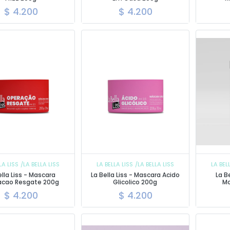
$
4.200
$
4.200
LA LISS
/LA BELLA LISS
LA BELLA LISS
/LA BELLA LISS
LA BEL
ella Liss - Mascara
La Bella Liss - Mascara Acido
La Be
acao Resgate 200g
Glicolico 200g
M
$
4.200
$
4.200