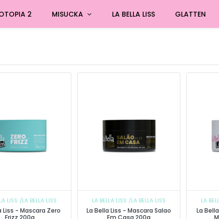
OTOPIA 2
MISUCKA
LA BELLA LISS
GLATTEN
LA LISS
/LA BELLA LISS
LA BELLA LISS
/LA BELLA LISS
LA BEL
a Liss - Mascara Zero
La Bella Liss - Mascara Salao
La Bell
Frizz 200g
Em Casa 200g
M