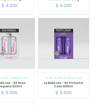
$
4.200
$
4.200
LA LISS
/LA BELLA LISS
LA BELLA LISS
/LA BELLA LISS
lla Liss - Kit Rosa
La Bella Liss - Kit Protector
osqueta 600ml
Color 600ml
$
5.500
$
5.500