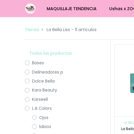
MAQUILLAJE TENDENCIA
Ushas x ZO
Tienda
La Bella Liss
- 11 artículos
Todos los productos
Bases
Delineadores p
Dolce Bella
Kara Beauty
Karseell
L.A Colors
Ojos
LA BEL
labios
La Bell