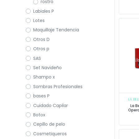
rostro
Labiales P
Lotes
Maquillaje Tendencia
Otros D
Otros p
SAS
Set Navideño
Shampo x
Sombras Profesionales
bases P
LA BEL
Cuidado Capilar
La B
Oper
Botox
Cepillo de pelo
Cosmetiqueros