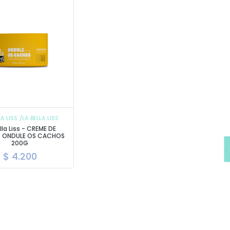
LA LISS
/LA BELLA LISS
lla Liss - CREME DE
R ONDULE OS CACHOS
200G
$
4.200