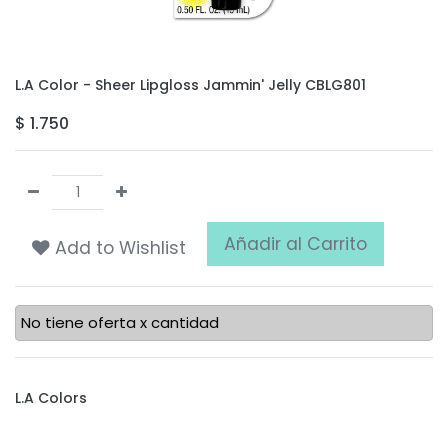
L.A Color - Sheer Lipgloss Jammin' Jelly CBLG801
$
1.750
Añadir al Carrito
Add to Wishlist
No tiene oferta x cantidad
L.A Colors