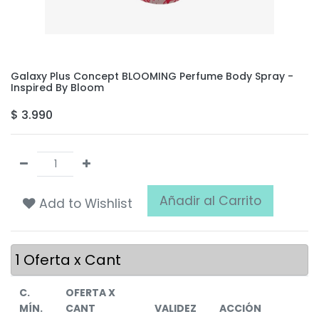
Galaxy Plus Concept BLOOMING Perfume Body Spray -
Inspired By Bloom
$
3.990
Añadir al Carrito
Add to Wishlist
1
Oferta x Cant
C.
OFERTA X
MÍN.
CANT
VALIDEZ
ACCIÓN