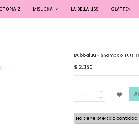
OTOPIA 2
MISUCKA
LA BELLA LISS
GLATTEN
l
Bubbaluu - Shampoo Tutti Fr
$
2.350
A
No tiene oferta x cantidad