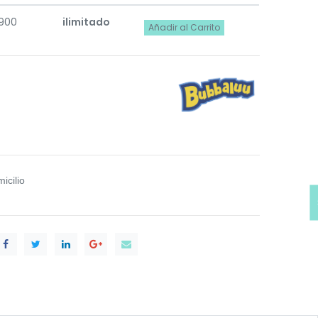
.900
ilimitado
Añadir al Carrito
icilio