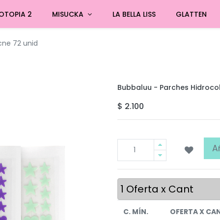
OTOPIA 2
MISUCKA
LA BELLA LISS
GLATTEN
cne 72 unid
Bubbaluu - Parches Hidrocol
$
2.100
A
1
Oferta x Cant
C. MÍN.
OFERTA X CA