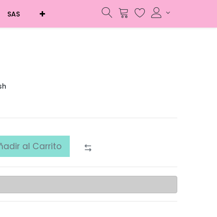
SAS
sh
ñadir al Carrito