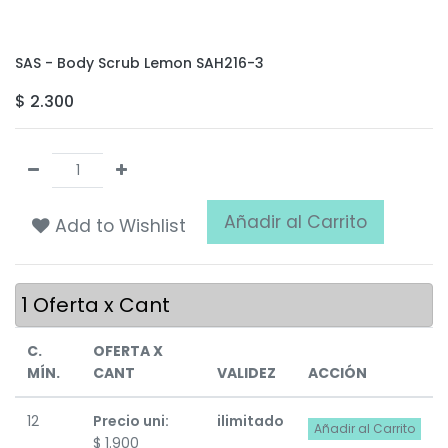
SAS - Body Scrub Lemon SAH216-3
$
2.300
Añadir al Carrito
Add to Wishlist
1
Oferta x Cant
C.
OFERTA X
MÍN.
CANT
VALIDEZ
ACCIÓN
12
Precio uni:
ilimitado
Añadir al Carrito
$
1.900