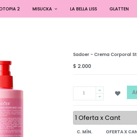
OTOPIA 2
MISUCKA
LA BELLA LISS
GLATTEN
Sadoer - Crema Corporal S
$
2.000
A
1
Oferta x Cant
C. MÍN.
OFERTA X CA