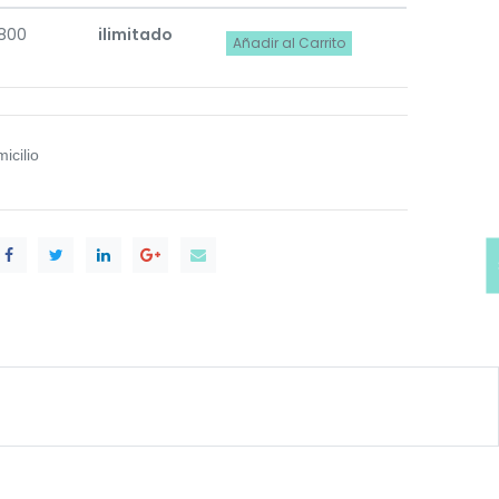
.800
ilimitado
Añadir al Carrito
icilio