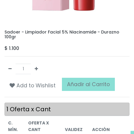
Sadoer - Limpiador Facial 5% Niacinamide - Durazno
100gr
$
1.100
Añadir al Carrito
Add to Wishlist
1
Oferta x Cant
C.
OFERTA X
MÍN.
CANT
VALIDEZ
ACCIÓN