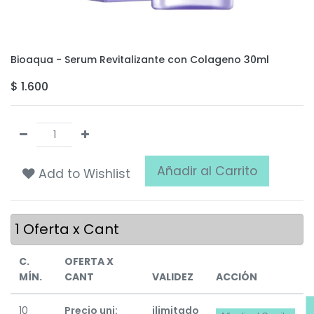
Bioaqua - Serum Revitalizante con Colageno 30ml
$
1.600
Añadir al Carrito
Add to Wishlist
1
Oferta x Cant
C.
OFERTA X
MÍN.
CANT
VALIDEZ
ACCIÓN
10
Precio uni:
ilimitado