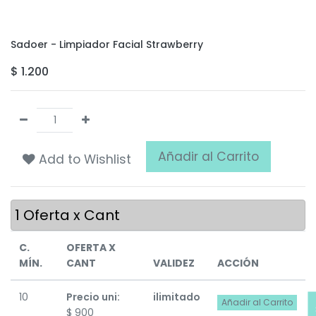
Sadoer - Limpiador Facial Strawberry
$
1.200
Añadir al Carrito
Add to Wishlist
1
Oferta x Cant
C.
OFERTA X
MÍN.
CANT
VALIDEZ
ACCIÓN
10
Precio uni:
ilimitado
Añadir al Carrito
$
900