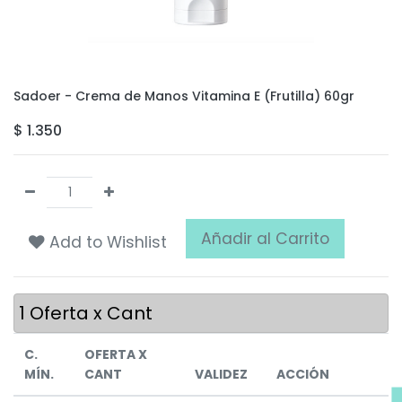
Sadoer - Crema de Manos Vitamina E (Frutilla) 60gr
$
1.350
Añadir al Carrito
Add to Wishlist
1
Oferta x Cant
C.
OFERTA X
MÍN.
CANT
VALIDEZ
ACCIÓN