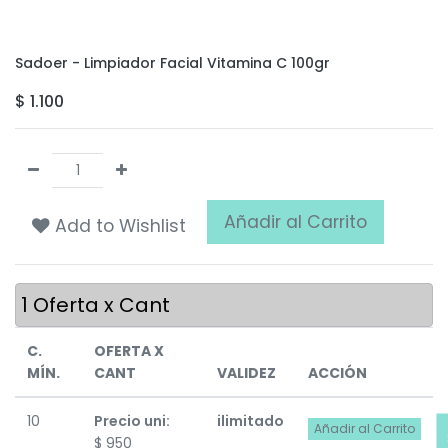
Sadoer - Limpiador Facial Vitamina C 100gr
$
1.100
Añadir al Carrito
Add to Wishlist
1
Oferta x Cant
C.
OFERTA X
MÍN.
CANT
VALIDEZ
ACCIÓN
10
Precio uni:
ilimitado
Añadir al Carrito
$
950