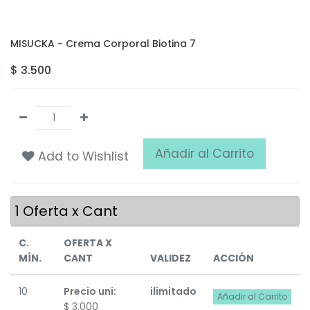
MISUCKA - Crema Corporal Biotina 7
$
3.500
Añadir al Carrito
Add to Wishlist
1
Oferta x Cant
C.
OFERTA X
MÍN.
CANT
VALIDEZ
ACCIÓN
10
Precio uni:
ilimitado
Añadir al Carrito
$
3.000