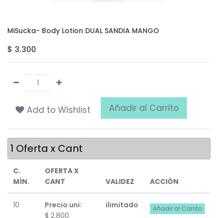
MiSucka- Body Lotion DUAL SANDIA MANGO
$
3.300
Añadir al Carrito
Add to Wishlist
1
Oferta x Cant
C.
OFERTA X
MÍN.
CANT
VALIDEZ
ACCIÓN
10
Precio uni:
ilimitado
Añadir al Carrito
$
2.800