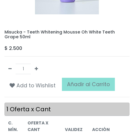
Misucka - Teeth Whitening Mousse Oh White Teeth
Grape 50ml
$
2.500
Añadir al Carrito
Add to Wishlist
1
Oferta x Cant
C.
OFERTA X
MÍN.
CANT
VALIDEZ
ACCIÓN