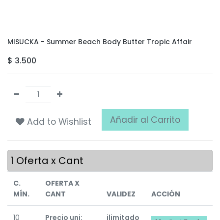
MISUCKA - Summer Beach Body Butter Tropic Affair
$
3.500
Añadir al Carrito
Add to Wishlist
1
Oferta x Cant
C.
OFERTA X
MÍN.
CANT
VALIDEZ
ACCIÓN
10
Precio uni:
ilimitado