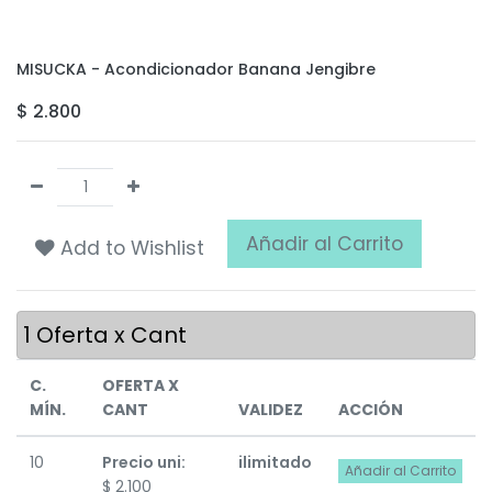
MISUCKA - Acondicionador Banana Jengibre
$
2.800
Añadir al Carrito
Add to Wishlist
1
Oferta x Cant
C.
OFERTA X
MÍN.
CANT
VALIDEZ
ACCIÓN
10
Precio uni:
ilimitado
Añadir al Carrito
$
2.100