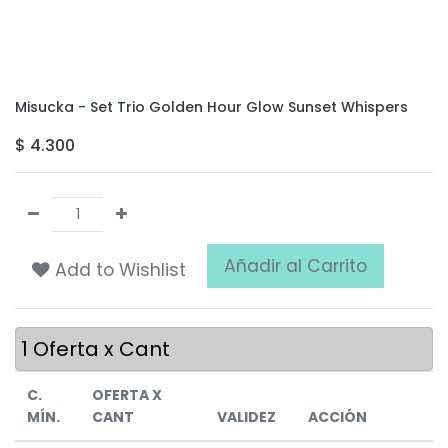
Misucka - Set Trio Golden Hour Glow Sunset Whispers
$
4.300
Añadir al Carrito
Add to Wishlist
1
Oferta x Cant
C.
OFERTA X
MÍN.
CANT
VALIDEZ
ACCIÓN