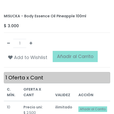
MISUCKA - Body Essence Oil Pineapple 100ml
$
3.000
Añadir al Carrito
Add to Wishlist
1
Oferta x Cant
C.
OFERTA X
MÍN.
CANT
VALIDEZ
ACCIÓN
10
Precio uni:
ilimitado
Añadir al Carrito
$
2.500