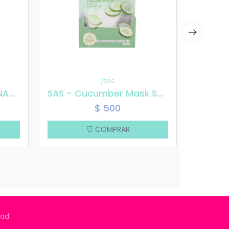
/SAS
Nevada - ACONDICIONADOR LISO ILUMINADO 500ml
SAS - Cucumber Mask SAH200
$
500
COMPRAR
idad