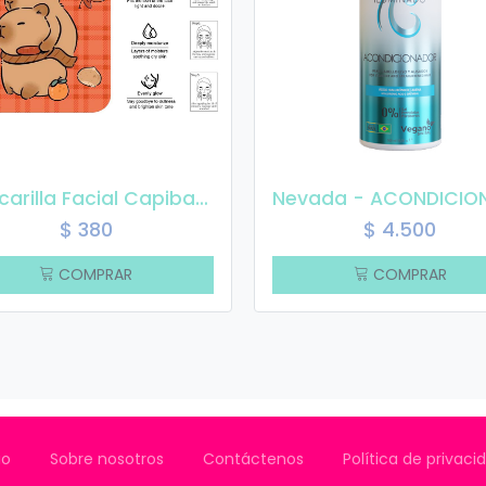
Mascarilla Facial Capibara
$
380
$
4.500
COMPRAR
COMPRAR
io
Sobre nosotros
Contáctenos
Política de privac