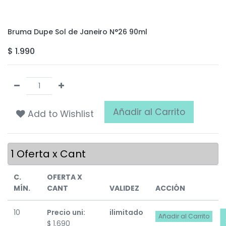
Bruma Dupe Sol de Janeiro N°26 90ml
$
1.990
Añadir al Carrito
Add to Wishlist
1
Oferta x Cant
C.
OFERTA X
MÍN.
CANT
VALIDEZ
ACCIÓN
10
Precio uni:
ilimitado
Añadir al Carrito
$
1.690