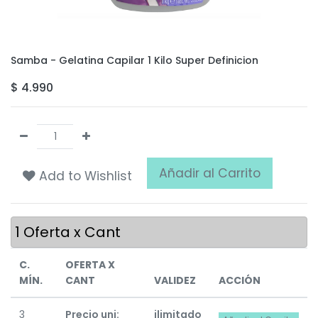
Samba - Gelatina Capilar 1 Kilo Super Definicion
$
4.990
Añadir al Carrito
Add to Wishlist
1
Oferta x Cant
C.
OFERTA X
MÍN.
CANT
VALIDEZ
ACCIÓN
3
Precio uni:
ilimitado