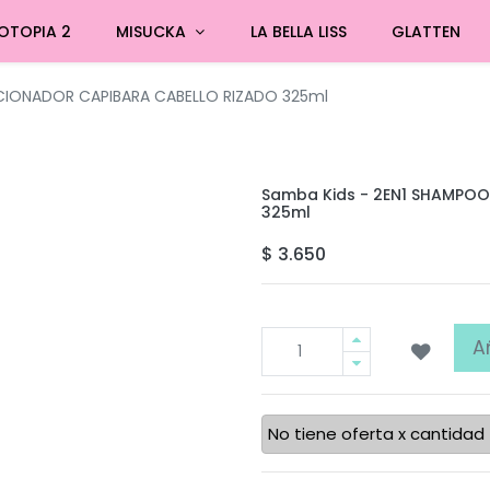
OTOPIA 2
MISUCKA
LA BELLA LISS
GLATTEN
CIONADOR CAPIBARA CABELLO RIZADO 325ml
Samba Kids - 2EN1 SHAMPO
325ml
$
3.650
A
No tiene oferta x cantidad