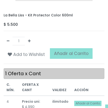
La Bella Liss - Kit Protector Color 600ml
$
5.500
Añadir al Carrito
Add to Wishlist
1
Oferta x Cant
C.
OFERTA X
MÍN.
CANT
VALIDEZ
ACCIÓN
4
Precio uni:
ilimitado
Añadir al Carrito
$
4.990