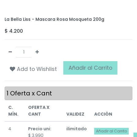
La Bella Liss - Mascara Rosa Mosqueta 200g
$
4.200
Añadir al Carrito
Add to Wishlist
1
Oferta x Cant
C.
OFERTA X
MÍN.
CANT
VALIDEZ
ACCIÓN
4
Precio uni:
ilimitado
Añadir al Carrito
$
3.990