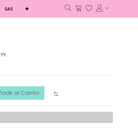
SAS
RTY
ñadir al Carrito