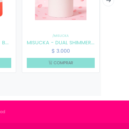
/MISUCKA
Bubbaluu - Set Brillo + Balsamo Frutilla
MISUCKA - DUAL SHIMMER PETAL GLOW
$
3.000
COMPRAR
idad