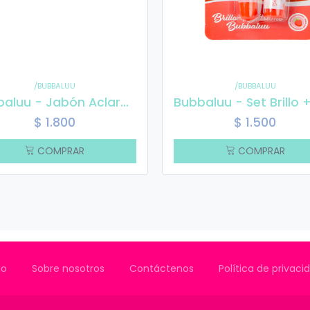
/BUBBALUU
/BUBBALUU
Bubbaluu - Jabón Aclarante De Arroz 100gr
$
1.800
$
1.500
COMPRAR
COMPRAR
io
Sobre nosotros
Contáctenos
Política de privac