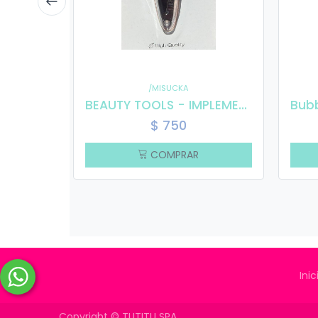
/MISUCKA
BEAUTY TOOLS - IMPLEMENTS ZJQ- 313014
$
750
COMPRAR
Inic
Copyright ©
TUTITU SPA