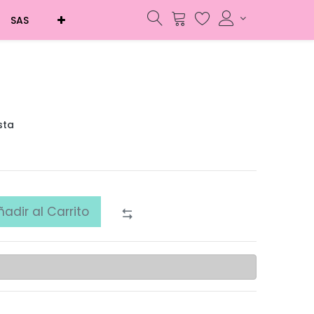
SAS
sta
ñadir al Carrito