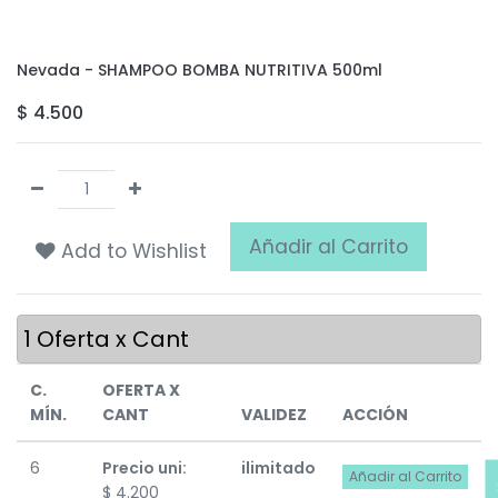
Nevada - SHAMPOO BOMBA NUTRITIVA 500ml
$
4.500
Añadir al Carrito
Add to Wishlist
1
Oferta x Cant
C.
OFERTA X
MÍN.
CANT
VALIDEZ
ACCIÓN
6
Precio uni:
ilimitado
Añadir al Carrito
$
4.200