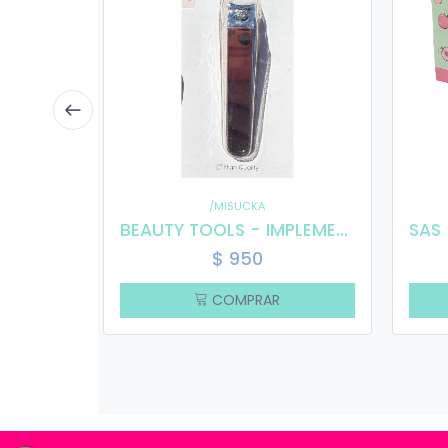
/MISUCKA
BEAUTY TOOLS - IMPLEMENTS ZJQ- 313402-3
$
950
COMPRAR