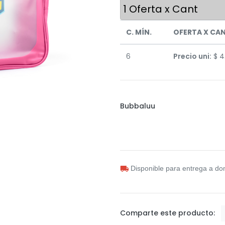
1
Oferta x Cant
C. MÍN.
OFERTA X CA
6
Precio uni:
$
4
Bubbaluu
Disponible para entrega a dom
Comparte este producto: