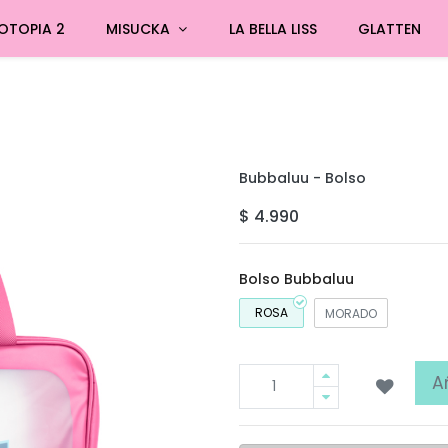
OTOPIA 2
MISUCKA
LA BELLA LISS
GLATTEN
Bubbaluu - Bolso
$
4.990
Bolso Bubbaluu
ROSA
MORADO
A