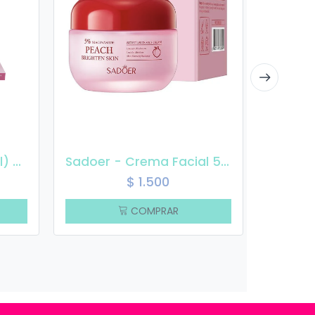
SAS - Sunscreen (Snail) SAH220-3
Sadoer - Crema Facial 5% Niacinamide - Durazno 50gr
$
1.500
COMPRAR