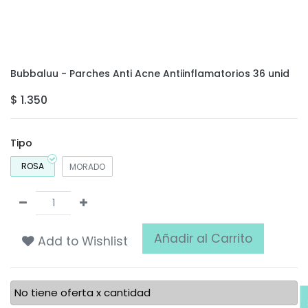
Bubbaluu - Parches Anti Acne Antiinflamatorios 36 unid
$
1.350
Tipo
ROSA
MORADO
Añadir al Carrito
Add to Wishlist
No tiene oferta x cantidad