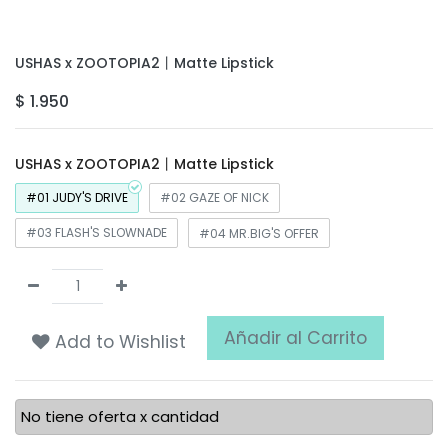
USHAS x ZOOTOPIA2丨Matte Lipstick
$
1.950
USHAS x ZOOTOPIA2丨Matte Lipstick
#01 JUDY'S DRIVE
#02 GAZE OF NICK
#03 FLASH'S SLOWNADE
#04 MR.BIG'S OFFER
Añadir al Carrito
Add to Wishlist
No tiene oferta x cantidad